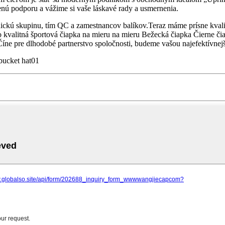
nú podporu a vážime si vaše láskavé rady a usmernenia.
hnickú skupinu, tím QC a zamestnancov balíkov.Teraz máme prísne kvali
o kvalitná športová čiapka na mieru na mieru Bežecká čiapka Čierne čia
Číne pre dlhodobé partnerstvo spoločnosti, budeme vašou najefektívne