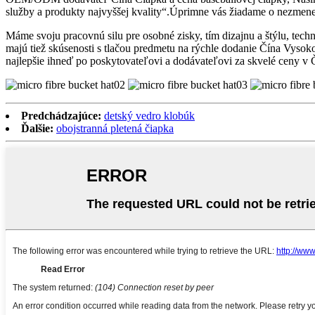
služby a produkty najvyššej kvality“.Úprimne vás žiadame o nezmene
Máme svoju pracovnú silu pre osobné zisky, tím dizajnu a štýlu, tec
majú tiež skúsenosti s tlačou predmetu na rýchle dodanie Čína Vysok
najlepšie ihneď po poskytovateľovi a dodávateľovi za skvelé ceny v 
Predchádzajúce:
detský vedro klobúk
Ďalšie:
obojstranná pletená čiapka