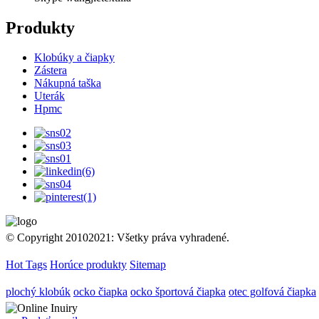
Produkty
Klobúky a čiapky
Zástera
Nákupná taška
Uterák
Hpmc
© Copyright 20102021: Všetky práva vyhradené.
Hot Tags
Horúce produkty
Sitemap
plochý klobúk
ocko čiapka
ocko športová čiapka
otec golfová čiapka