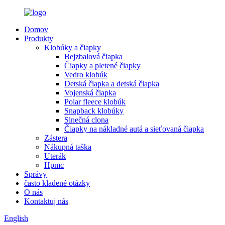
Domov
Produkty
Klobúky a čiapky
Bejzbalová čiapka
Čiapky a pletené čiapky
Vedro klobúk
Detská čiapka a detská čiapka
Vojenská čiapka
Polar fleece klobúk
Snapback klobúky
Slnečná clona
Čiapky na nákladné autá a sieťovaná čiapka
Zástera
Nákupná taška
Uterák
Hpmc
Správy
často kladené otázky
O nás
Kontaktuj nás
English