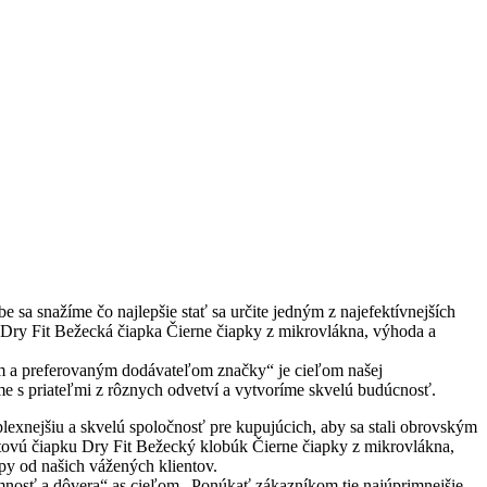
sa snažíme čo najlepšie stať sa určite jedným z najefektívnejších
 Dry Fit Bežecká čiapka Čierne čiapky z mikrovlákna, výhoda a
ným a preferovaným dodávateľom značky“ je cieľom našej
íme s priateľmi z rôznych odvetví a vytvoríme skvelú budúcnosť.
exnejšiu a skvelú spoločnosť pre kupujúcich, aby sa stali obrovským
ovú čiapku Dry Fit Bežecký klobúk Čierne čiapky z mikrovlákna,
py od našich vážených klientov.
osť a dôvera“ as cieľom „Ponúkať zákazníkom tie najúprimnejšie