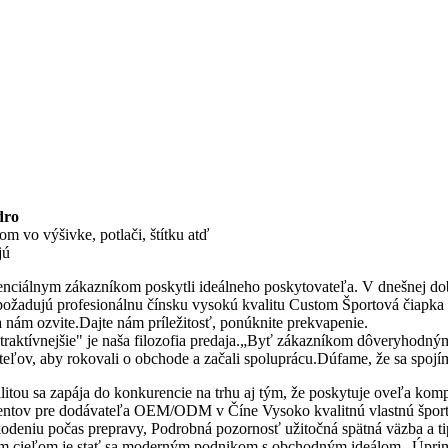
dro
m vo výšivke, potlači, štítku atď
jú
nciálnym zákazníkom poskytli ideálneho poskytovateľa. V dnešnej dobe 
c požadujú profesionálnu čínsku vysokú kvalitu Custom Športová čiapka
 nám ozvite.Dajte nám príležitosť, ponúknite prekvapenie.
 atraktívnejšie" je naša filozofia predaja.„Byť zákazníkom dôveryhod
ateľov, aby rokovali o obchode a začali spoluprácu.Dúfame, že sa spoj
tou sa zapája do konkurencie na trhu aj tým, že poskytuje oveľa kompl
ientov pre dodávateľa OEM/ODM v Číne Vysoko kvalitnú vlastnú šport
odeniu počas prepravy, Podrobná pozornosť užitočná spätná väzba a ti
 cieľom je stať sa moderným podnikom s obchodným ideálom „Úprimn