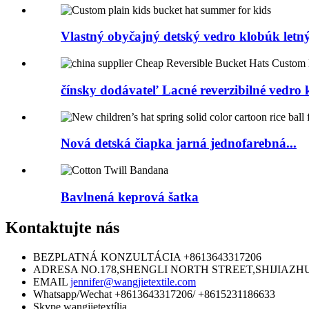
Vlastný obyčajný detský vedro klobúk letný
čínsky dodávateľ Lacné reverzibilné vedro 
Nová detská čiapka jarná jednofarebná...
Bavlnená keprová šatka
Kontaktujte nás
BEZPLATNÁ KONZULTÁCIA
+8613643317206
ADRESA
NO.178,SHENGLI NORTH STREET,SHIJIAZH
EMAIL
jennifer@wangjietextile.com
Whatsapp/Wechat
+8613643317206/ +8615231186633
Skype
wangjietextília