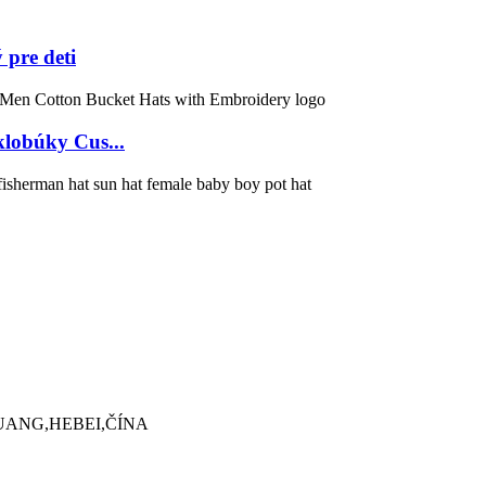
 pre deti
klobúky Cus...
UANG,HEBEI,ČÍNA