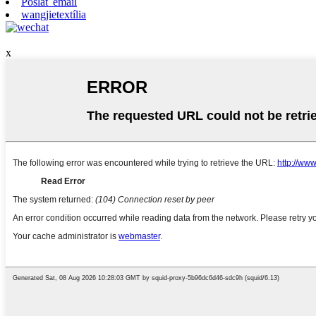
Poslať email
wangjietextília
x