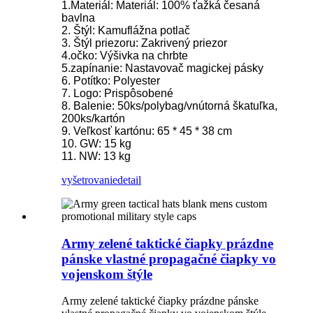
1.Materiál: Materiál: 100% ťažká česaná
bavlna
2. Štýl: Kamuflážna potlač
3. Štýl priezoru: Zakrivený priezor
4.očko: Výšivka na chrbte
5.zapínanie: Nastavovač magickej pásky
6. Potítko: Polyester
7. Logo: Prispôsobené
8. Balenie: 50ks/polybag/vnútorná škatuľka,
200ks/kartón
9. Veľkosť kartónu: 65 * 45 * 38 cm
10. GW: 15 kg
11. NW: 13 kg
vyšetrovanie
detail
Army zelené taktické čiapky prázdne
pánske vlastné propagačné čiapky vo
vojenskom štýle
Army zelené taktické čiapky prázdne pánske