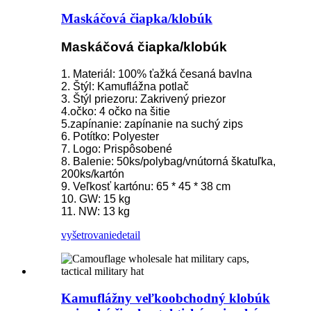
Maskáčová čiapka/klobúk
Maskáčová čiapka/klobúk
1. Materiál: 100% ťažká česaná bavlna
2. Štýl: Kamuflážna potlač
3. Štýl priezoru: Zakrivený priezor
4.očko: 4 očko na šitie
5.zapínanie: zapínanie na suchý zips
6. Potítko: Polyester
7. Logo: Prispôsobené
8. Balenie: 50ks/polybag/vnútorná škatuľka,
200ks/kartón
9. Veľkosť kartónu: 65 * 45 * 38 cm
10. GW: 15 kg
11. NW: 13 kg
vyšetrovanie
detail
Kamuflážny veľkoobchodný klobúk