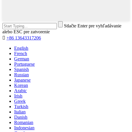
Stlačte Enter pre vyhľadávanie
alebo ESC pre zatvorenie

+86 13643317206
English
French
German
Portuguese
Spanish
Russian
Japanese
Korean
Arabic
Irish
Greek
Turkish
Italian
Danish
Romanian
Indonesian