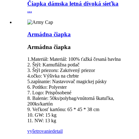
Čiapka dámska letná divoká sieťka
...
Armádna čiapka
Armádna čiapka
1.Materiál: Materiál: 100% ťažká česaná bavlna
2. Štýl: Kamuflážna potlač
3. Štýl priezoru: Zakrivený priezor
4.očko: Výšivka na chrbte
5.zapínanie: Nastavovač magickej pásky
6. Potítko: Polyester
7. Logo: Prispôsobené
8. Balenie: 50ks/polybag/vnútorná škatuľka,
200ks/kartón
9. Veľkosť kartónu: 65 * 45 * 38 cm
10. GW: 15 kg
11. NW: 13 kg
vyšetrovanie
detail