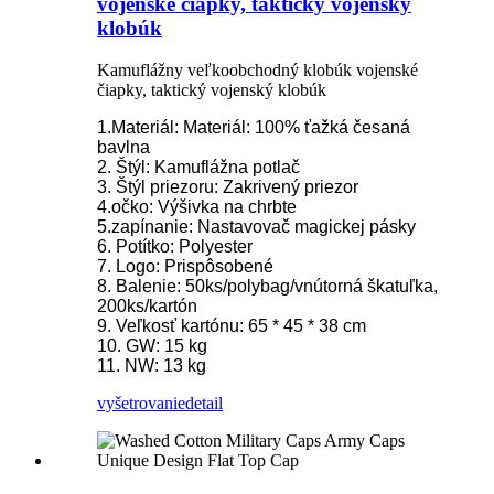
vojenské čiapky, taktický vojenský
klobúk
Kamuflážny veľkoobchodný klobúk vojenské
čiapky, taktický vojenský klobúk
1.Materiál: Materiál: 100% ťažká česaná
bavlna
2. Štýl: Kamuflážna potlač
3. Štýl priezoru: Zakrivený priezor
4.očko: Výšivka na chrbte
5.zapínanie: Nastavovač magickej pásky
6. Potítko: Polyester
7. Logo: Prispôsobené
8. Balenie: 50ks/polybag/vnútorná škatuľka,
200ks/kartón
9. Veľkosť kartónu: 65 * 45 * 38 cm
10. GW: 15 kg
11. NW: 13 kg
vyšetrovanie
detail