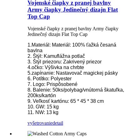
Vojenské čiapky z pranej bavlny
Army čiapky Jedinečný dizajn Flat
Top Cap
Vojenské čiapky z pranej bavlny Army čiapky
Jedinečný dizajn Flat Top Cap
1.Materiál: Materiál: 100% ťažká česaná
bavlna
2. Štýl: Kamuflážna potlač
3. Štýl priezoru: Zakrivený priezor
4.očko: Výšivka na chrbte
5.zapínanie: Nastavovač magickej pásky
6. Potítko: Polyester
7. Logo: Prispôsobené
8. Balenie: 50ks/polybag/vnútorná škatuľka,
200ks/kartón
9. Veľkosť kartónu: 65 * 45 * 38 cm
10. GW: 15 kg
11. NW: 13 kg
vyšetrovanie
detail