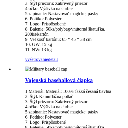
3. Štýl priezoru: Zakrivený priezor
4.očko: Výšivka na chrbte
5.zapínanie: Nastavovač magickej pásky
6. Potítko: Polyester
7. Logo: Prispôsobené
8. Balenie: 50ks/polybag/vnútorná škatuľka,
200ks/kartón
9. Veľkosť kartónu: 65 * 45 * 38 cm
10. GW: 15 kg
11. NW: 13 kg
vyšetrovanie
detail
Vojenská baseballová čiapka
1.Materiál: Materiál: 100% ťažká česaná bavlna
2. Štýl: Kamuflážna potlač
3. Štýl priezoru: Zakrivený priezor
4.očko: Výšivka na chrbte
5.zapínanie: Nastavovač magickej pásky
6. Potítko: Polyester
7. Logo: Prispôsobené
8. Balenie: 50ks/polybag/vnútorná škatuľka,