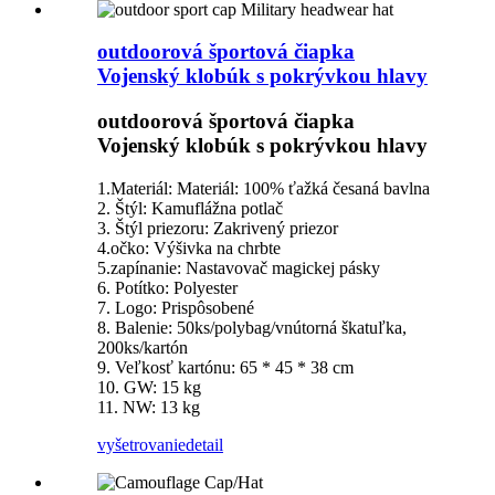
outdoorová športová čiapka
Vojenský klobúk s pokrývkou hlavy
outdoorová športová čiapka
Vojenský klobúk s pokrývkou hlavy
1.Materiál: Materiál: 100% ťažká česaná bavlna
2. Štýl: Kamuflážna potlač
3. Štýl priezoru: Zakrivený priezor
4.očko: Výšivka na chrbte
5.zapínanie: Nastavovač magickej pásky
6. Potítko: Polyester
7. Logo: Prispôsobené
8. Balenie: 50ks/polybag/vnútorná škatuľka,
200ks/kartón
9. Veľkosť kartónu: 65 * 45 * 38 cm
10. GW: 15 kg
11. NW: 13 kg
vyšetrovanie
detail