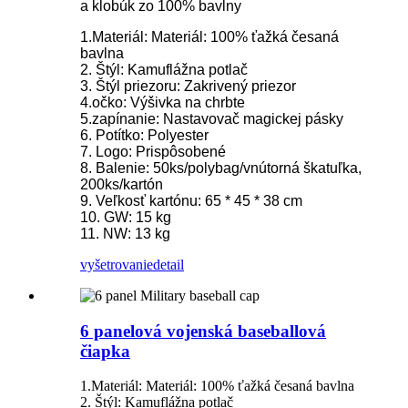
a klobúk zo 100% bavlny
1.Materiál: Materiál: 100% ťažká česaná
bavlna
2. Štýl: Kamuflážna potlač
3. Štýl priezoru: Zakrivený priezor
4.očko: Výšivka na chrbte
5.zapínanie: Nastavovač magickej pásky
6. Potítko: Polyester
7. Logo: Prispôsobené
8. Balenie: 50ks/polybag/vnútorná škatuľka,
200ks/kartón
9. Veľkosť kartónu: 65 * 45 * 38 cm
10. GW: 15 kg
11. NW: 13 kg
vyšetrovanie
detail
6 panelová vojenská baseballová
čiapka
1.Materiál: Materiál: 100% ťažká česaná bavlna
2. Štýl: Kamuflážna potlač