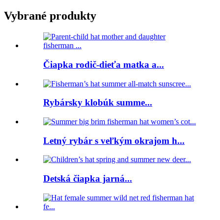
Vybrané produkty
Čiapka rodič-dieťa matka a...
Rybársky klobúk summe...
Letný rybár s veľkým okrajom h...
Detská čiapka jarná...