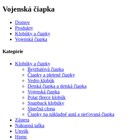
Vojenská čiapka
Domov
Produkty
Klobúky a čiapky
Vojenská čiapka
Kategórie
Klobúky a čiapky
Bejzbalová čiapka
Čiapky a pletené čiapky
Vedro klobúk
Detská čiapka a detská čiapka
Vojenská čiapka
Polar fleece klobúk
Snapback klobúky
Slnečná clona
Čiapky na nákladné autá a sieťovaná čiapka
Zástera
Nákupná taška
Uterák
Hpmc