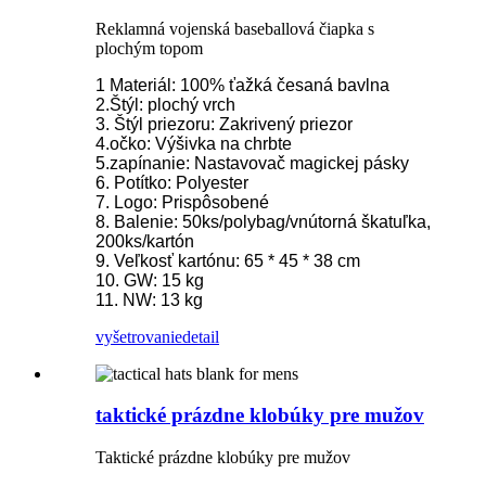
Reklamná vojenská baseballová čiapka s
plochým topom
1 Materiál: 100% ťažká česaná bavlna
2.Štýl: plochý vrch
3. Štýl priezoru: Zakrivený priezor
4.očko: Výšivka na chrbte
5.zapínanie: Nastavovač magickej pásky
6. Potítko: Polyester
7. Logo: Prispôsobené
8. Balenie: 50ks/polybag/vnútorná škatuľka,
200ks/kartón
9. Veľkosť kartónu: 65 * 45 * 38 cm
10. GW: 15 kg
11. NW: 13 kg
vyšetrovanie
detail
taktické prázdne klobúky pre mužov
Taktické prázdne klobúky pre mužov