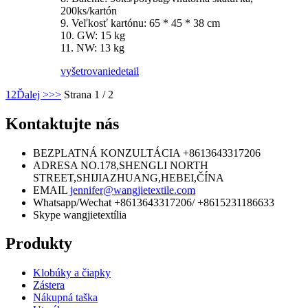
200ks/kartón
9. Veľkosť kartónu: 65 * 45 * 38 cm
10. GW: 15 kg
11. NW: 13 kg
vyšetrovanie
detail
1
2
Ďalej >
>>
Strana 1 / 2
Kontaktujte nás
BEZPLATNÁ KONZULTÁCIA
+8613643317206
ADRESA
NO.178,SHENGLI NORTH
STREET,SHIJIAZHUANG,HEBEI,ČÍNA
EMAIL
jennifer@wangjietextile.com
Whatsapp/Wechat
+8613643317206/ +8615231186633
Skype
wangjietextília
Produkty
Klobúky a čiapky
Zástera
Nákupná taška