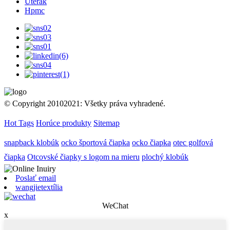
Uterák
Hpmc
© Copyright 20102021: Všetky práva vyhradené.
Hot Tags
Horúce produkty
Sitemap
snapback klobúk
ocko športová čiapka
ocko čiapka
otec golfová
čiapka
Otcovské čiapky s logom na mieru
plochý klobúk
Poslať email
wangjietextília
WeChat
x