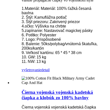
vlastné propagačné čiapky vo vojenskom štýle
1.Materiál: Materiál: 100% ťažká česaná
bavlna
2. Štýl: Kamuflážna potlač
3. Štýl priezoru: Zakrivený priezor
4.očko: Výšivka na chrbte
5.zapínanie: Nastavovač magickej pásky
6. Potítko: Polyester
7. Logo: Prispôsobené
8. Balenie: 50ks/polybag/vnútorná škatuľka,
200ks/kartón
9. Veľkosť kartónu: 65 * 45 * 38 cm
10. GW: 15 kg
11. NW: 13 kg
vyšetrovanie
detail
Čierna vojenská vojenská kadetská
čiapka a klobúk zo 100% bavlny
Čierna vojenská vojenská kadetská čiapka