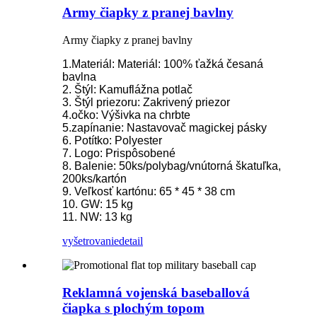
Army čiapky z pranej bavlny
Army čiapky z pranej bavlny
1.Materiál: Materiál: 100% ťažká česaná
bavlna
2. Štýl: Kamuflážna potlač
3. Štýl priezoru: Zakrivený priezor
4.očko: Výšivka na chrbte
5.zapínanie: Nastavovač magickej pásky
6. Potítko: Polyester
7. Logo: Prispôsobené
8. Balenie: 50ks/polybag/vnútorná škatuľka,
200ks/kartón
9. Veľkosť kartónu: 65 * 45 * 38 cm
10. GW: 15 kg
11. NW: 13 kg
vyšetrovanie
detail
Reklamná vojenská baseballová
čiapka s plochým topom