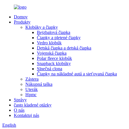
Domov
Produkty
Klobúky a čiapky
Bejzbalová čiapka
Čiapky a pletené čiapky
Vedro klobúk
Detská čiapka a detská čiapka
Vojenská čiapka
Polar fleece klobúk
Snapback klobúky
Slnečná clona
Čiapky na nákladné autá a sieťovaná čiapka
Zástera
Nákupná taška
Uterák
Hpmc
Správy
často kladené otázky
O nás
Kontaktuj nás
English