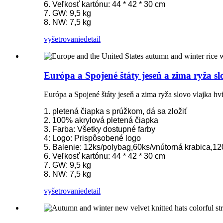
6. Veľkosť kartónu: 44 * 42 * 30 cm
7. GW: 9,5 kg
8. NW: 7,5 kg
vyšetrovanie
detail
Európa a Spojené štáty jeseň a zima ryža s
Európa a Spojené štáty jeseň a zima ryža slovo vlajka h
1. pletená čiapka s prúžkom, dá sa zložiť
2. 100% akrylová pletená čiapka
3. Farba: Všetky dostupné farby
4: Logo: Prispôsobené logo
5. Balenie: 12ks/polybag,60ks/vnútorná krabica,12
6. Veľkosť kartónu: 44 * 42 * 30 cm
7. GW: 9,5 kg
8. NW: 7,5 kg
vyšetrovanie
detail