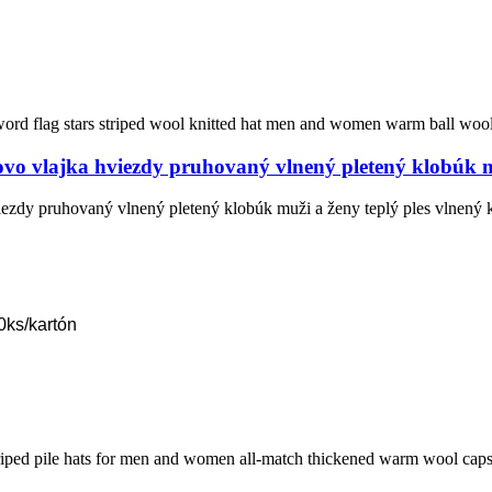
lovo vlajka hviezdy pruhovaný vlnený pletený klobúk mu
viezdy pruhovaný vlnený pletený klobúk muži a ženy teplý ples vlnený k
0ks/kartón