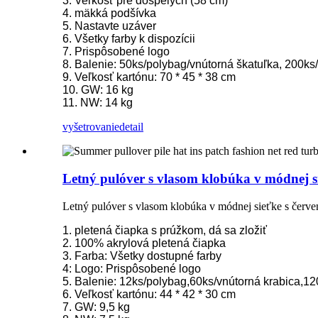
3. Veľkosť pre dospelých (58 cm)
4. mäkká podšívka
5. Nastavte uzáver
6. Všetky farby k dispozícii
7. Prispôsobené logo
8. Balenie: 50ks/polybag/vnútorná škatuľka, 200ks
9. Veľkosť kartónu: 70 * 45 * 38 cm
10. GW: 16 kg
11. NW: 14 kg
vyšetrovanie
detail
Letný pulóver s vlasom klobúka v módnej 
Letný pulóver s vlasom klobúka v módnej sieťke s čer
1. pletená čiapka s prúžkom, dá sa zložiť
2. 100% akrylová pletená čiapka
3. Farba: Všetky dostupné farby
4: Logo: Prispôsobené logo
5. Balenie: 12ks/polybag,60ks/vnútorná krabica,12
6. Veľkosť kartónu: 44 * 42 * 30 cm
7. GW: 9,5 kg