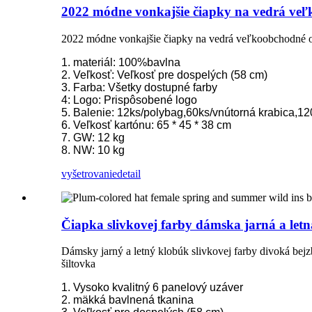
2022 módne vonkajšie čiapky na vedrá veľ
2022 módne vonkajšie čiapky na vedrá veľkoobchodné o
1. materiál: 100%bavlna
2. Veľkosť: Veľkosť pre dospelých (58 cm)
3. Farba: Všetky dostupné farby
4: Logo: Prispôsobené logo
5. Balenie: 12ks/polybag,60ks/vnútorná krabica,12
6. Veľkosť kartónu: 65 * 45 * 38 cm
7. GW: 12 kg
8. NW: 10 kg
vyšetrovanie
detail
Čiapka slivkovej farby dámska jarná a let
Dámsky jarný a letný klobúk slivkovej farby divoká be
šiltovka
1. Vysoko kvalitný 6 panelový uzáver
2. mäkká bavlnená tkanina