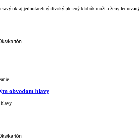
avý okraj jednofarebný divoký pletený klobúk muži a ženy lemovaný 
0ks/kartón
ľkým obvodom hlavy
 hlavy
0ks/kartón