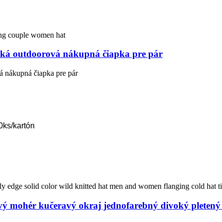
ntská outdoorová nákupná čiapka pre pár
vá nákupná čiapka pre pár
0ks/kartón
ý mohér kučeravý okraj jednofarebný divoký pletený