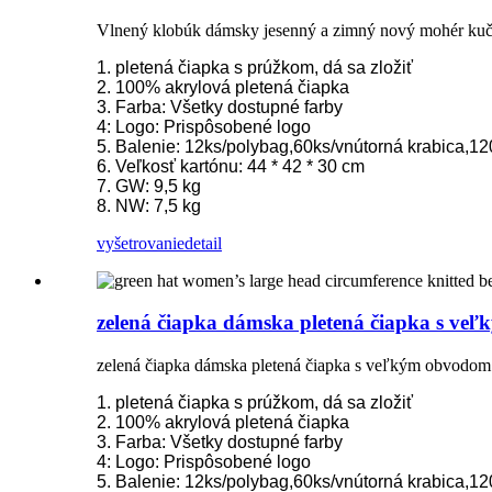
Vlnený klobúk dámsky jesenný a zimný nový mohér kučer
1. pletená čiapka s prúžkom, dá sa zložiť
2. 100% akrylová pletená čiapka
3. Farba: Všetky dostupné farby
4: Logo: Prispôsobené logo
5. Balenie: 12ks/polybag,60ks/vnútorná krabica,12
6. Veľkosť kartónu: 44 * 42 * 30 cm
7. GW: 9,5 kg
8. NW: 7,5 kg
vyšetrovanie
detail
zelená čiapka dámska pletená čiapka s ve
zelená čiapka dámska pletená čiapka s veľkým obvodom
1. pletená čiapka s prúžkom, dá sa zložiť
2. 100% akrylová pletená čiapka
3. Farba: Všetky dostupné farby
4: Logo: Prispôsobené logo
5. Balenie: 12ks/polybag,60ks/vnútorná krabica,12