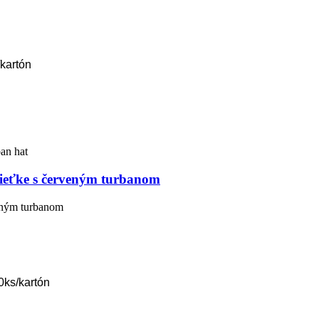
/kartón
sieťke s červeným turbanom
veným turbanom
0ks/kartón