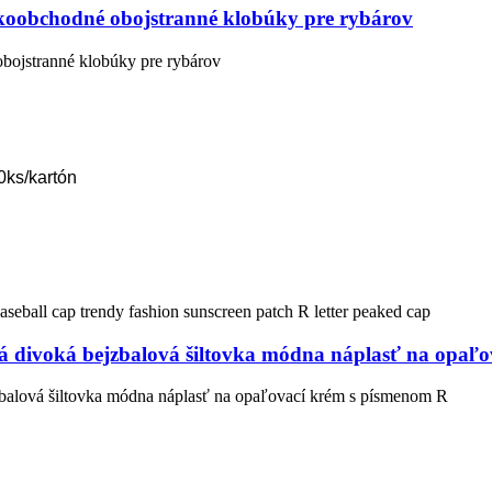
koobchodné obojstranné klobúky pre rybárov
bojstranné klobúky pre rybárov
0ks/kartón
ná divoká bejzbalová šiltovka módna náplasť na opaľo
jzbalová šiltovka módna náplasť na opaľovací krém s písmenom R