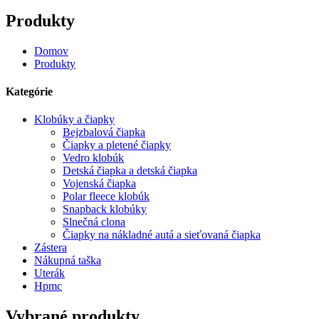
Produkty
Domov
Produkty
Kategórie
Klobúky a čiapky
Bejzbalová čiapka
Čiapky a pletené čiapky
Vedro klobúk
Detská čiapka a detská čiapka
Vojenská čiapka
Polar fleece klobúk
Snapback klobúky
Slnečná clona
Čiapky na nákladné autá a sieťovaná čiapka
Zástera
Nákupná taška
Uterák
Hpmc
Vybrané produkty