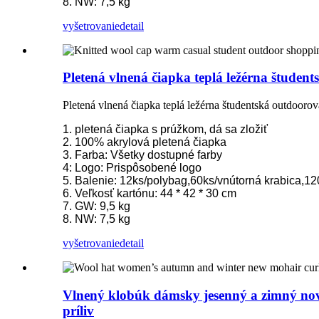
8. NW: 7,5 kg
vyšetrovanie
detail
Pletená vlnená čiapka teplá ležérna štude
Pletená vlnená čiapka teplá ležérna študentská outdooro
1. pletená čiapka s prúžkom, dá sa zložiť
2. 100% akrylová pletená čiapka
3. Farba: Všetky dostupné farby
4: Logo: Prispôsobené logo
5. Balenie: 12ks/polybag,60ks/vnútorná krabica,12
6. Veľkosť kartónu: 44 * 42 * 30 cm
7. GW: 9,5 kg
8. NW: 7,5 kg
vyšetrovanie
detail
Vlnený klobúk dámsky jesenný a zimný nov
príliv