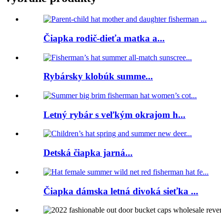
Čiapka rodič-dieťa matka a...
Rybársky klobúk summe...
Letný rybár s veľkým okrajom h...
Detská čiapka jarná...
Čiapka dámska letná divoká sieťka ...