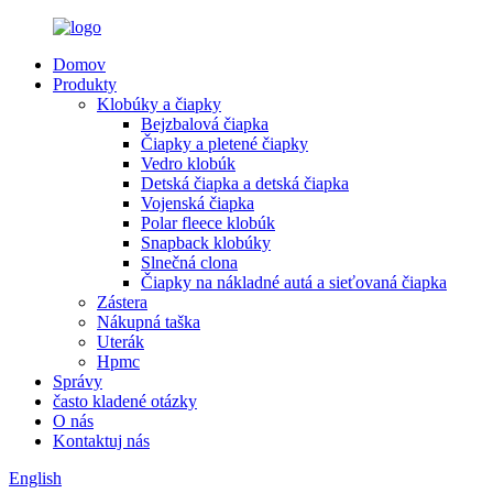
Domov
Produkty
Klobúky a čiapky
Bejzbalová čiapka
Čiapky a pletené čiapky
Vedro klobúk
Detská čiapka a detská čiapka
Vojenská čiapka
Polar fleece klobúk
Snapback klobúky
Slnečná clona
Čiapky na nákladné autá a sieťovaná čiapka
Zástera
Nákupná taška
Uterák
Hpmc
Správy
často kladené otázky
O nás
Kontaktuj nás
English