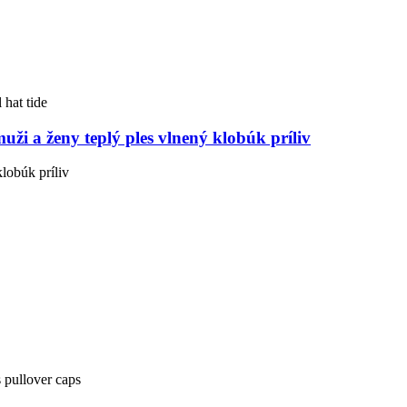
ži a ženy teplý ples vlnený klobúk príliv
lobúk príliv