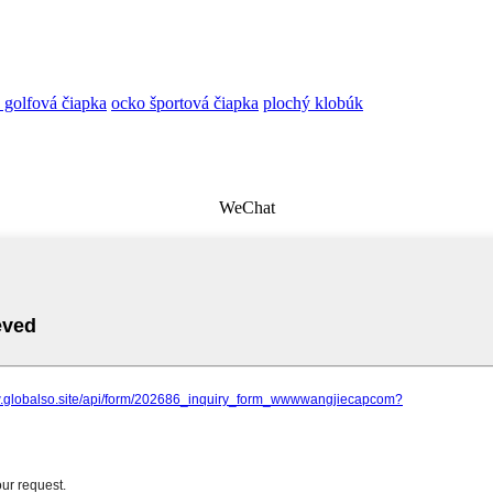
 golfová čiapka
ocko športová čiapka
plochý klobúk
WeChat