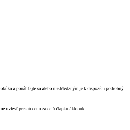
obúka a ponáhľajte sa alebo nie.Medzitým je k dispozícii podrobný
e uviesť presnú cenu za celú čiapku / klobúk.