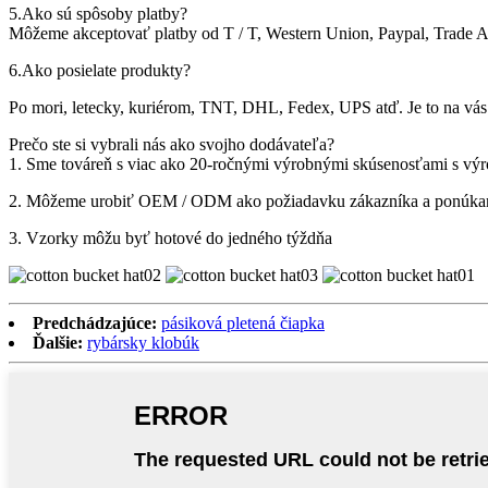
5.Ako sú spôsoby platby?
Môžeme akceptovať platby od T / T, Western Union, Paypal, Trade A
6.Ako posielate produkty?
Po mori, letecky, kuriérom, TNT, DHL, Fedex, UPS atď. Je to na vás.
Prečo ste si vybrali nás ako svojho dodávateľa?
1. Sme továreň s viac ako 20-ročnými výrobnými skúsenosťami s vý
2. Môžeme urobiť OEM / ODM ako požiadavku zákazníka a ponúkame 
3. Vzorky môžu byť hotové do jedného týždňa
Predchádzajúce:
pásiková pletená čiapka
Ďalšie:
rybársky klobúk