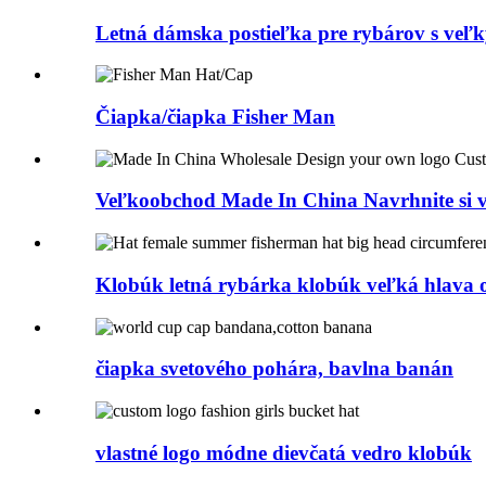
Letná dámska postieľka pre rybárov s veľ
Čiapka/čiapka Fisher Man
Veľkoobchod Made In China Navrhnite si vl
Klobúk letná rybárka klobúk veľká hlava o
čiapka svetového pohára, bavlna banán
vlastné logo módne dievčatá vedro klobúk