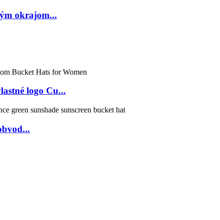
kým okrajom...
astné logo Cu...
bvod...