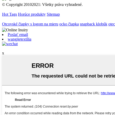
© Copyright 20102021: Všetky práva vyhradené.
Hot Tags
Horúce produkty
Sitemap
Otcovské čiapky s logom na mieru
ocko čiapka
snapback klobúk
otec
Poslať email
wangjietextília
x