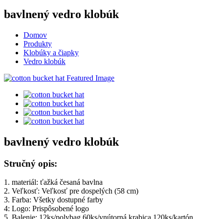
bavlnený vedro klobúk
Domov
Produkty
Klobúky a čiapky
Vedro klobúk
bavlnený vedro klobúk
Stručný opis:
1. materiál: ťažká česaná bavlna
2. Veľkosť: Veľkosť pre dospelých (58 cm)
3. Farba: Všetky dostupné farby
4: Logo: Prispôsobené logo
5. Balenie: 12ks/polybag,60ks/vnútorná krabica,120ks/kartón