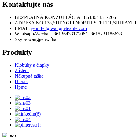
Kontaktujte nás
BEZPLATNÁ KONZULTÁCIA
+8613643317206
ADRESA
NO.178,SHENGLI NORTH STREET,SHIJIAZH
EMAIL
jennifer@wangjietextile.com
Whatsapp/Wechat
+8613643317206/ +8615231186633
Skype
wangjietextília
Produkty
Klobúky a čiapky
Zástera
Nákupná taška
Uterák
Hpmc