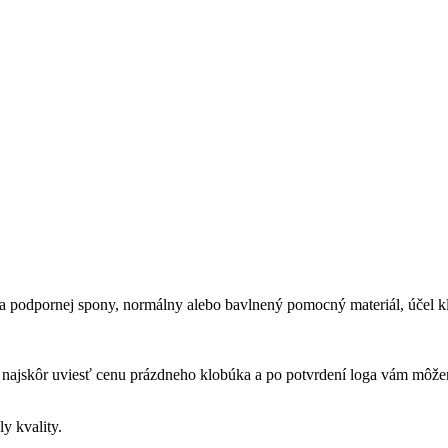
ma podpornej spony, normálny alebo bavlnený pomocný materiál, účel kl
u najskôr uviesť cenu prázdneho klobúka a po potvrdení loga vám môžem
y kvality.