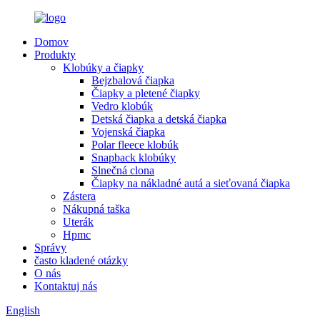
Domov
Produkty
Klobúky a čiapky
Bejzbalová čiapka
Čiapky a pletené čiapky
Vedro klobúk
Detská čiapka a detská čiapka
Vojenská čiapka
Polar fleece klobúk
Snapback klobúky
Slnečná clona
Čiapky na nákladné autá a sieťovaná čiapka
Zástera
Nákupná taška
Uterák
Hpmc
Správy
často kladené otázky
O nás
Kontaktuj nás
English