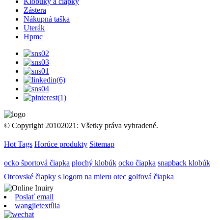
Klobúky a čiapky
Zástera
Nákupná taška
Uterák
Hpmc
© Copyright 20102021: Všetky práva vyhradené.
Hot Tags
Horúce produkty
Sitemap
ocko športová čiapka
plochý klobúk
ocko čiapka
snapback klobúk
Otcovské čiapky s logom na mieru
otec golfová čiapka
Poslať email
wangjietextília