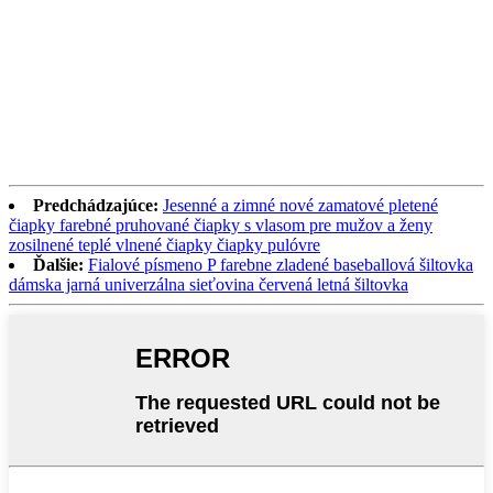
Predchádzajúce:
Jesenné a zimné nové zamatové pletené
čiapky farebné pruhované čiapky s vlasom pre mužov a ženy
zosilnené teplé vlnené čiapky čiapky pulóvre
Ďalšie:
Fialové písmeno P farebne zladené baseballová šiltovka
dámska jarná univerzálna sieťovina červená letná šiltovka