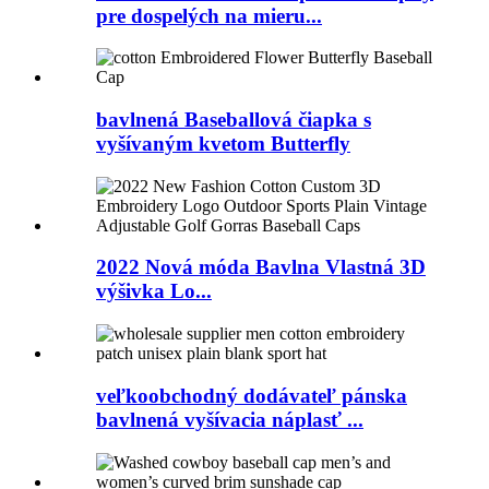
pre dospelých na mieru...
bavlnená Baseballová čiapka s
vyšívaným kvetom Butterfly
2022 Nová móda Bavlna Vlastná 3D
výšivka Lo...
veľkoobchodný dodávateľ pánska
bavlnená vyšívacia náplasť ...