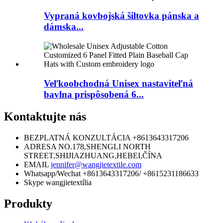
Vypraná kovbojská šiltovka pánska a
dámska...
Veľkoobchodná Unisex nastaviteľná
bavlna prispôsobená 6...
Kontaktujte nás
BEZPLATNÁ KONZULTÁCIA
+8613643317206
ADRESA
NO.178,SHENGLI NORTH
STREET,SHIJIAZHUANG,HEBEI,ČÍNA
EMAIL
jennifer@wangjietextile.com
Whatsapp/Wechat
+8613643317206/ +8615231186633
Skype
wangjietextília
Produkty