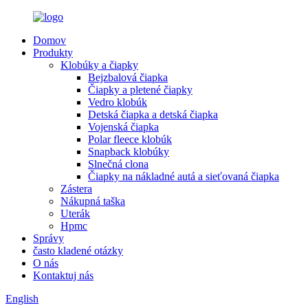
Domov
Produkty
Klobúky a čiapky
Bejzbalová čiapka
Čiapky a pletené čiapky
Vedro klobúk
Detská čiapka a detská čiapka
Vojenská čiapka
Polar fleece klobúk
Snapback klobúky
Slnečná clona
Čiapky na nákladné autá a sieťovaná čiapka
Zástera
Nákupná taška
Uterák
Hpmc
Správy
často kladené otázky
O nás
Kontaktuj nás
English