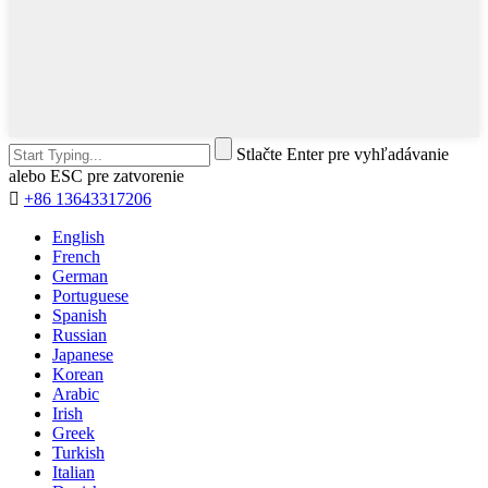
Stlačte Enter pre vyhľadávanie
alebo ESC pre zatvorenie

+86 13643317206
English
French
German
Portuguese
Spanish
Russian
Japanese
Korean
Arabic
Irish
Greek
Turkish
Italian