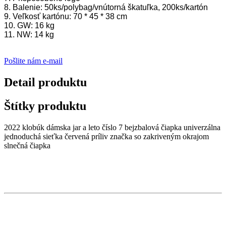
8. Balenie: 50ks/polybag/vnútorná škatuľka, 200ks/kartón
9. Veľkosť kartónu: 70 * 45 * 38 cm
10. GW: 16 kg
11. NW: 14 kg
Pošlite nám e-mail
Detail produktu
Štítky produktu
2022 klobúk dámska jar a leto číslo 7 bejzbalová čiapka univerzálna
jednoduchá sieťka červená príliv značka so zakriveným okrajom
slnečná čiapka